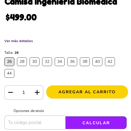
Camisa Ingeniería Biomédica
$499.00
Ver más detalles
Talla:
26
26
28
30
32
34
36
38
40
42
44
CAMBIAR CP
Entregas para el CP:
Opciones de envío
CALCULAR