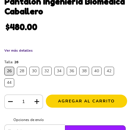
Pantalon Ingeniería Biomédica
Caballero
$480.00
Ver más detalles
Talla:
26
26
28
30
32
34
36
38
40
42
44
CAMBIAR CP
Entregas para el CP:
Opciones de envío